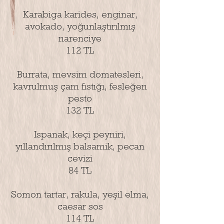
Karabiga karides, enginar,
avokado, yoğunlaştırılmış
narenciye
112 TL
Burrata, mevsim domatesleri,
kavrulmuş çam fıstığı, fesleğen
pesto
132 TL
Ispanak, keçi peyniri,
yıllandırılmış balsamik, pecan
cevizi
84 TL
Somon tartar, rakula, yeşil elma,
caesar sos
114 TL