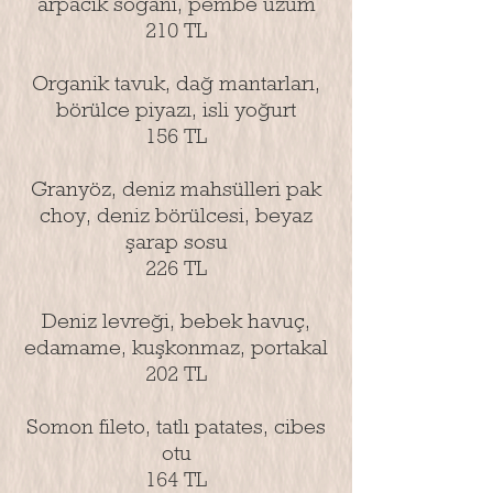
arpacık soğanı, pembe üzüm
210 TL
Organik tavuk, dağ mantarları,
börülce piyazı, isli yoğurt
156 TL
Granyöz, deniz mahsülleri pak
choy, deniz börülcesi, beyaz
şarap sosu
226 TL
Deniz levreği, bebek havuç,
edamame, kuşkonmaz, portakal
202 TL
Somon fileto, tatlı patates, cibes
otu
164 TL