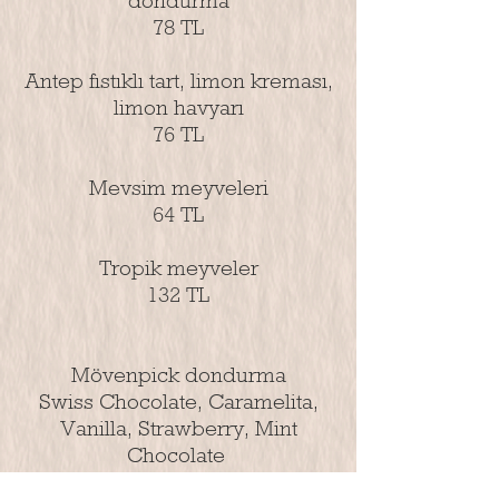
dondurma
78 TL
Antep fıstıklı tart, limon kreması,
limon havyarı
76 TL
Mevsim meyveleri
64 TL
Tropik meyveler
132 TL
Mövenpick dondurma
Swiss Chocolate, Caramelita,
Vanilla, Strawberry, Mint
Chocolate