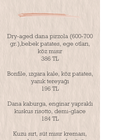
Dry-aged dana pirzola (600-700
gr.),bebek patates, ege otları,
köz mısır
386 TL
Bonfile, ızgara kale, köz patates,
yanık tereyağı
196 TL
Dana kaburga, enginar yapraklı
kuskus risotto, demi-glace
184 TL
Kuzu sırt, süt mısır kreması,