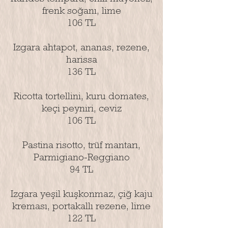
frenk soğanı, lime
106 TL
Izgara ahtapot, ananas, rezene,
harissa
136 TL
Ricotta tortellini, kuru domates,
keçi peyniri, ceviz
106 TL
Pastina risotto, trüf mantarı,
Parmigiano-Reggiano
94 TL
Izgara yeşil kuşkonmaz, çiğ kaju
kreması, portakallı rezene, lime
122 TL