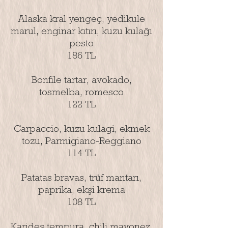
Alaska kral yengeç, yedikule
marul, enginar kıtırı, kuzu kulağı
pesto
186 TL
Bonfile tartar, avokado,
tosmelba, romesco
122 TL
Carpaccio, kuzu kulagi, ekmek
tozu, Parmigiano-Reggiano
114 TL
Patatas bravas, trüf mantarı,
paprika, ekşi krema
108 TL
Karides tempura, chili mayonez,