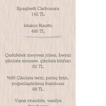
Spaghetti Carbonara
142 TL
Istakoz Risotto
486 TL
Çarkıfelek meyvesi jölesi, beyaz
çikolata mousse, çikolata kıtırları
82 TL
%89 Çikolata terin, pirinç kıtırı,
yoğunlaştırılmış frambuaz
88 TL
Vişne crumble, vanilya